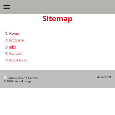
Sitemap
Home
Produkte
Jobs
Kontakt
Impressum
Webansicht
Druckversion
|
Sitemap
© 2018 Haas Montage